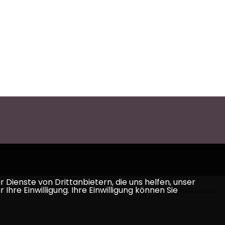
Dienste von Drittanbietern, die uns helfen, unser
e Einwilligung. Ihre Einwilligung können Sie
Realisation: Sharkness Media GmbH & Co. KG