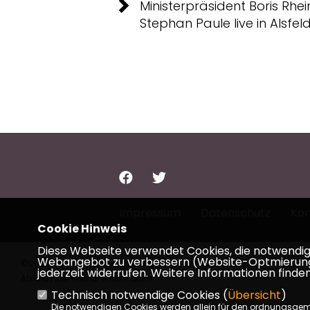
Ministerpräsident Boris Rhe
Stephan Paule live in Alsfel
Impressum
Datenschutz
Kon
Cookie Hinweis
Diese Webseite verwendet Cookies, die notwendig s
Webangebot zu verbessern (Website-Optmierung). F
©2026 Stephan Paule - Ihr Bürgermeister für
jederzeit widerrufen. Weitere Informationen finden
Alsfeld | Alle Rechte vorbehalten.
Technisch notwendige Cookies (
Übersicht
)
Die notwendigen Cookies werden allein für den ordnungsge