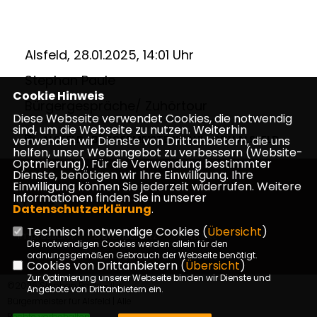
Alsfeld, 28.01.2025, 14:01 Uhr
Stephan Paule
Cookie Hinweis
Bürgergespräche/ Zuhörtour
Diese Webseite verwendet Cookies, die notwendig
sind, um die Webseite zu nutzen. Weiterhin
ALSFELD
,
BüRGERMEISTERWAHL
,
CDU ALSFELD
verwenden wir Dienste von Drittanbietern, die uns
helfen, unser Webangebot zu verbessern (Website-
Optmierung). Für die Verwendung bestimmter
Dienste, benötigen wir Ihre Einwilligung. Ihre
Einwilligung können Sie jederzeit widerrufen. Weitere
Informationen finden Sie in unserer
Datenschutzerklärung
.
Technisch notwendige Cookies (
Übersicht
)
Impressum
Datenschutz
Kontakt
Die notwendigen Cookies werden allein für den
ordnungsgemäßen Gebrauch der Webseite benötigt.
Cookies von Drittanbietern (
Übersicht
)
Zur Optimierung unserer Webseite binden wir Dienste und
©2026 Stephan Paule - Ihr
Angebote von Drittanbietern ein.
Bürgermeister für Alsfeld | Alle
Rechte vorbehalten.