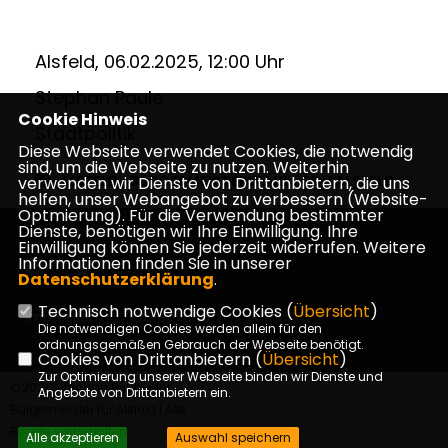
Alsfeld, 06.02.2025, 12:00 Uhr
Stephan Paule
Cookie Hinweis
Stadtpolitik
Diese Webseite verwendet Cookies, die notwendig
sind, um die Webseite zu nutzen. Weiterhin
ALSFELD
,
BüRGERMEISTERWAHL
,
CDU ALSFELD
verwenden wir Dienste von Drittanbietern, die uns
helfen, unser Webangebot zu verbessern (Website-
Optmierung). Für die Verwendung bestimmter
Dienste, benötigen wir Ihre Einwilligung. Ihre
Einwilligung können Sie jederzeit widerrufen. Weitere
Informationen finden Sie in unserer
Datenschutzerklärung
.
Technisch notwendige Cookies (
Übersicht
)
Impressum
Datenschutz
Kontakt
Die notwendigen Cookies werden allein für den
ordnungsgemäßen Gebrauch der Webseite benötigt.
Cookies von Drittanbietern (
Übersicht
)
Zur Optimierung unserer Webseite binden wir Dienste und
©2026 Stephan Paule - Ihr
Angebote von Drittanbietern ein.
Bürgermeister für Alsfeld | Alle
Rechte vorbehalten.
Alle akzeptieren
Auswahl speichern