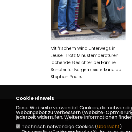
Mit frischem Wind unterwegs in
Leusel: Trotz Minustemperaturen
lachende Gesichter bei Familie
Schäfer für Bürgermeisterkandidat
Stephan Paule.
Cookie Hinweis
Diese Webseite verwendet Cookies, die notwendig s
Webangebot zu verbessern (Website-Optmierung). F
jederzeit widerrufen. Weitere Informationen finden
Technisch notwendige Cookies (
Übersicht
)
Die notwendigen Cookies werden allein für den ordnungsge