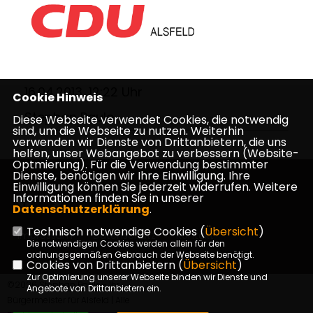
16.04.2013, 12:22 Uhr
Cookie Hinweis
Stephan Paule
Diese Webseite verwendet Cookies, die notwendig
sind, um die Webseite zu nutzen. Weiterhin
verwenden wir Dienste von Drittanbietern, die uns
helfen, unser Webangebot zu verbessern (Website-
Optmierung). Für die Verwendung bestimmter
Dienste, benötigen wir Ihre Einwilligung. Ihre
Einwilligung können Sie jederzeit widerrufen. Weitere
Informationen finden Sie in unserer
Datenschutzerklärung
.
Technisch notwendige Cookies (
Übersicht
)
Impressum
Datenschutz
Kontakt
Die notwendigen Cookies werden allein für den
ordnungsgemäßen Gebrauch der Webseite benötigt.
Cookies von Drittanbietern (
Übersicht
)
Zur Optimierung unserer Webseite binden wir Dienste und
©2026 Stephan Paule - Ihr
Angebote von Drittanbietern ein.
Bürgermeister für Alsfeld | Alle