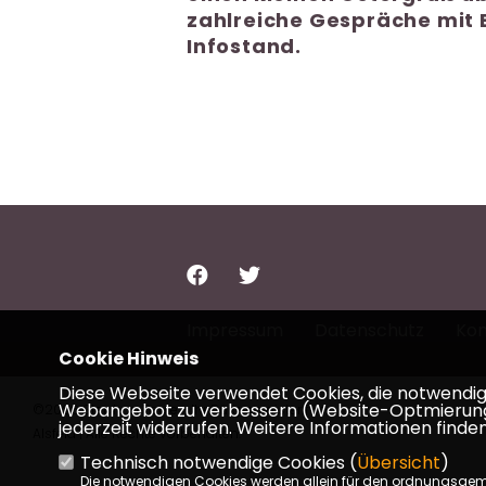
zahlreiche Gespräche mit
Infostand.
Impressum
Datenschutz
Kon
Cookie Hinweis
Diese Webseite verwendet Cookies, die notwendig s
Webangebot zu verbessern (Website-Optmierung). F
©2026 Stephan Paule - Ihr Bürgermeister für
jederzeit widerrufen. Weitere Informationen finden
Alsfeld | Alle Rechte vorbehalten.
Technisch notwendige Cookies (
Übersicht
)
Die notwendigen Cookies werden allein für den ordnungsge