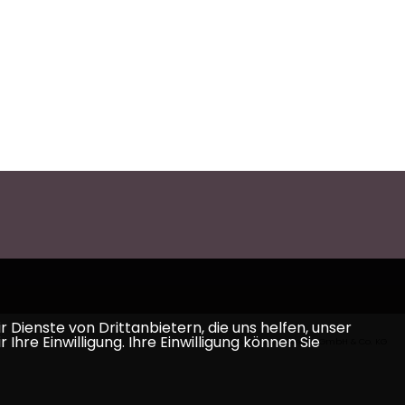
Dienste von Drittanbietern, die uns helfen, unser
e Einwilligung. Ihre Einwilligung können Sie
Realisation: Sharkness Media GmbH & Co. KG