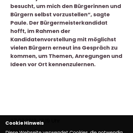
besucht, um mich den Bürgerinnen und
Bürgern selbst vorzustellen“, sagte
Paule. Der Bürgermeisterkandidat
hofft, im Rahmen der
Kandidatenvorstellung mit möglichst
vielen Bürgern erneut ins Gespräch zu
kommen, um Themen, Anregungen und
Ideen vor Ort kennenzulernen.
27.03.2013, 13:19 Uhr
Cookie Hinweis
Stephan Paule
Diese Webseite verwendet Cookies, die notwendig